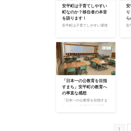
好きはもちろんのこと、これ
高
安平町は子育てしやすい
安
まであまり触れたことのない
は
町なのか？移住者の本音
り
方にも楽しめるイベントだと
由
を語ります！
ら
思うので、気になる方はぜひ
る
安平町は子育てしやすい環境
安
安平町へ足を運んでいただけ
が
づくりに力を入れていると知
け
たら嬉しいです！ 恐竜ワール
活
った友人から、「どんなとこ
紹
ドむかわ展 in あびらとは？
方
ろが子育てしやすいの？」と
キ
【恐竜ワールドむかわ展inあ
実
聞かれる機会があります。 そ
プ
びら】 11/9(土)～翌年
帯
うした会話の中で町外の状況
と
1/13(月・祝) 期間中、むかわ
す
を聞くと、 「安平町での子育
か
竜の骨格標本 ...
は
ては恵まれてるな～」 と感じ
場
な
ることが多々あって、この環
ク
市 .
境は当たり前ではないのだと
す
「日本一の公教育を目指
改めて感じさせられます。 安
町
すまち」安平町の教育へ
平町はこれから多くの移住者
２
の率直な感想
がやってくる状況にあると思
施
「日本一の公教育を目指すま
いますが、子育て世代の移住
泉
ち」という目標設定の背景
者目線で安平町の子育て事情
な
2018年9月、北海道胆振東部
をお伝えしてみたいと思いま
が
地震により甚大な被害を受け
す。 都会から離れて子育てで
銭
た安平町。 ー ピンチはチ
きる強み 私たち一家が安平町
泉
1
ャンス ー この言葉を体現
へ移住を決めたのは、自然の
し