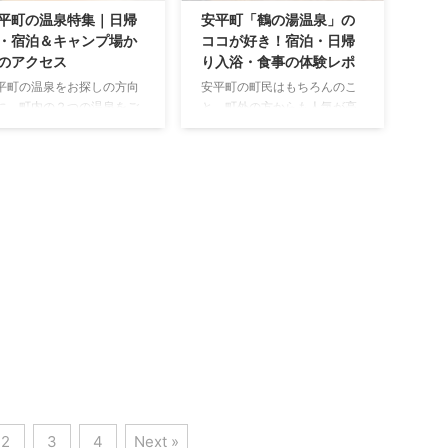
チーズを生産しているチーズ
水準であることが、安平町
平町の温泉特集｜日帰
安平町「鶴の湯温泉」の
工房についてご紹介したいと
金持ちが多いと言われる理
・宿泊＆キャンプ場か
ココが好き！宿泊・日帰
思います！ 安平町のチーズが
だそうです。 この数値を見
のアクセス
り入浴・食事の体験レポ
有名な理由 安平町のチーズが
と、安平町には高収入の人
平町の温泉をお探しの方向
安平町の町民はもちろんのこ
有名な理由は、高品質で味の
たくさんいて、リッチな生
に、町内の２つの温泉をご
と、町外の方からも人気が高
良いチーズであることも当然
をしているイメージを持つ
介します。 また、安平町の
い鶴の湯温泉。 温泉の質だけ
ながら、この地が「チーズ専
もいるかもしれませんが、
ャンプ場は人気で、キャン
でなく、敷地内の池やお食事
門工場発祥の地」であること
際の生活はごく一般的な世
をしながら温泉に入りたい
処が人気の理由ですが、まだ
が大きな理由です。 長年の技
が多いような印象を受けま
いう声も多く聞かれること
まだ幅広く認知されてるとは
術の改良によって、日本人の
。（もちろん、実際の所得
ら、町内の４つのキャンプ
言い難い状況のように感じて
好みに合ったチーズが生産さ
わかりませんが…） では、
からの最寄りの温泉へのア
います。 ということで、ここ
れていて ...
ぜ安平町の平均所得が他の
セスについてもご紹介しま
では私が大好きな鶴の湯温泉
..
。 安平町内の温泉一覧 安平
について、その魅力をお伝え
内には、現在のところ次の
していきたいと思います！ 鶴
つの温泉（うち１つは温浴
の湯温泉の概要 鶴の湯温泉
設）があります。 鶴の湯温
は、開湯は明治時代と古くか
 ぬくもりの湯（温浴施設）
ら続く歴史ある温泉です。 少
お、観光客に聞かれること
しとろみがあり硫黄の香りが
たまにありますが、町内に
する茶色いお湯は、美肌に効
湯はありません。 鶴の湯温
果があると評判で、町内外の
 鶴の湯温泉は、源泉かけ流
多くの利用者で賑わっていま
2
3
4
Next »
天然温泉で、内湯と露天風
す。 温泉施設の前には、道内