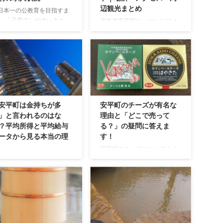
辺観光まとめ
日本一の公教育を目指すま
」 「子育てしやすいまち」
北海道安平町に、ついにワイ
平町のこうした取り組みに
ナリーが誕生しました。 「ア
って移住を検討する方が増
ーロムワイナリー（ALOM
ていますが、住みたいと感
WINERY）」は、道の駅「あ
ても働き口が少ないのでは
びらD51ステーション」のす
心配になる方はきっと多い
ぐ隣に建てられた、新千歳空
しょう。 子育てするうえで
港から約30分の注目スポット
力的な環境が整っていたと
です。 ハンガリー語で「夢」
ても、仕事がないのであれ
を意味する名前を冠したこの
安平町は金持ちが多
安平町のチーズが有名な
なかなか現役世代としては
ワイナリーは、千歳市の自動
」と言われるのはな
理由と「どこで売って
む場所として考えにくいで
車部品メーカー・ダイナック
？平均所得と平均給与
る？」の疑問に答えま
からね。 この記事では、安
スが約7億円を投じて開発。
ータから見る本当の理
す！
町への移住を考えている方
2021年から育ててきたブドウ
安平町のチーズについてよく
けに、町内や通勤圏内の市
で醸造した北海道産スパーク
聞かれることに、 「安平町の
平町をGoogleで調べると、
村の求人状況をお伝えして
リングワインが、2026年3月1
チーズはなぜ有名なの？」
持ちという複合語が出てき
きます。 安平町の主な産業
日についに販売開始されまし
「どうして安平町には美味し
気になった方もいらっしゃ
平町は、豊かな自然環境を
た。 安平町ワイナリーの基本
いチーズがこんなにある
かもしれませんね。 私も気
かし多様な産業が発展して
情報 安平町ワイナリーの基本
の？」 といった疑問がありま
なって検索したことがある
 ...
情報は次のと ...
す。 ここでは、安平町のチー
ですが、町民の平均所得が
ズが有名な理由と、美味しい
海道でTOP３に入るほどの