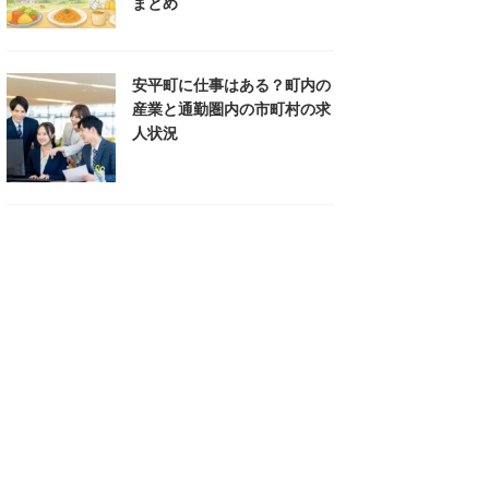
まとめ
安平町に仕事はある？町内の
産業と通勤圏内の市町村の求
人状況