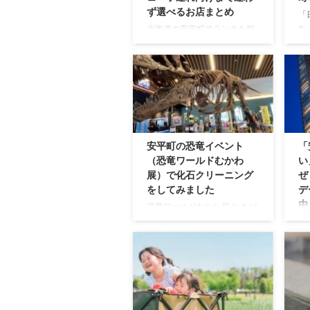
ず選べるお店まとめ
「
ち
北海道の安平町でランチを探
安
していると、 「どこが人気な
よ
の？」 「子連れでも入りやす
え
い？」 「道の駅の近くで食べ
じ
られる？」 と迷ってしまう方
と
も多いのではないでしょう
で
か。 安平町には、チーズ料
魅
理、そば、スープカレー、つ
し
け麺、カフェランチなど、実
安平町の恐竜イベント
「
ば
は魅力的なお店がそろってい
（恐竜ワールドむかわ
い
住
ます。 この記事では、安平町
展）で化石クリーニング
ぜ
す
でランチを楽しみたい方に向
をしてみました
デ
平
けて、人気店・カフェ・子連
由
恐竜ワールドむかわ展 in あび
向
れ向け・観光ついでに立ち寄
らで大迫力の恐竜の全身復元
安
町
りやすいお店まで、目的別に
骨格を見たあと、化石クリー
金
い
わかりやすく紹介します。 こ
ニングをしてきました。 まる
て
安
の記事でわかること 安平町で
で化石の発掘作業をしている
る
活
ランチにおすすめのお店 チー
かのような体験に、娘も楽し
に
いる
ズ・そば・スープカレー・つ
んでいた一部始終を簡単にご
の
け ...
紹介したいと思います。 恐竜
北