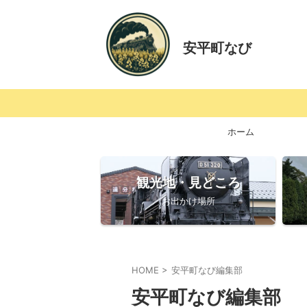
安平町なび
ホーム
観光地・見どころ
お出かけ場所
HOME
>
安平町なび編集部
安平町なび編集部