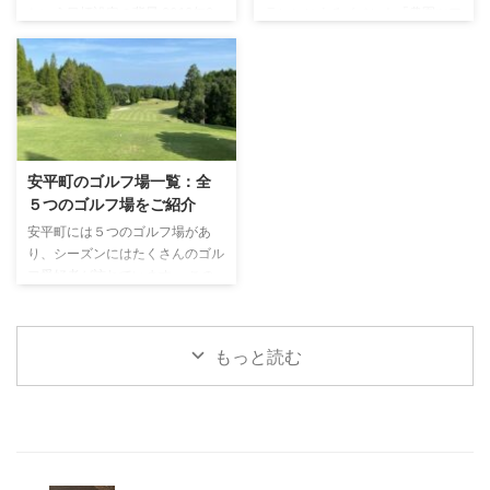
内の市町村の求人状況をお伝えし
育て事情をお伝えしてみたいと思
という目標設定の背景 2018年9
ラン）によるイベント「農園ツア
ていきます。 安平町の主な産業
います。 都会から離れて子育て
月、北海道胆振東部地震により甚
ー」に参加してきました！ 場所
安平町は、豊かな自然環境を活か
できる強み 私たち一家が安平町
大な被害を受けた安平町。 ー
はこころ自然農園さん。平飼い養
し多様な産業が発展している ...
へ移住を決めたのは、自然の中で
ピンチはチャンス ー この言葉
鶏卵を販売している「森のたまご
...
を体現するかのごとく、町の復興
屋さん」としても有名な農園で
と未来への投資として教育に力を
す。 こころ自然農園さんのたま
入れる改革が行われてきました。
ごは、たまごかけご飯にすると味
人口約7,500人の小さな町だから
の良さが良くわかりますが、お菓
安平町のゴルフ場一覧：全
こそ、一人ひとりの子どもに寄り
子に使用するとよく膨らむと好評
５つのゴルフ場をご紹介
添った教育が可能であること。
の卵なんですよ！ 安平町の道の
また、そうした特色ある教育を通
駅でも販売しているのでぜひお試
安平町には５つのゴルフ場があ
じて町の魅力を高め、若い世代の
しください！！ ということで、
り、シーズンにはたくさんのゴル
定住促進にもつなげたいという思
こころ自然農園さんにて行われた
フ愛好者が訪れています。 この
いが込められた改革は、町内で子
農園ツアーについて、お伝えして
ページでは地区ごとに安平町のゴ
育てをしている私たちに ...
いきたいと思います。 ひつじの
ルフ場のご紹介をしたいと思いま
毛刈り体験 羊に触ったことがあ
す。 早来地区 現在、早来地区に
もっと読む
っ ...
は以下の４つのゴルフ場が運営さ
れています。 ゴルフ場 住所 北海
道クラシックゴルフクラブ 安平
町早来富岡406 アロハカントリ
ークラブ早来コース 安平町早来
緑丘168-1 早来カントリー倶楽部