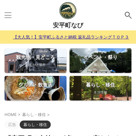
安平町なび
大人気！】安平町ふるさと納税 返礼品ランキングＴＯＰ３
観光地・見どころ
イベント・祭り
お出かけ場所
催し情報
グルメ・飲食店
暮らし・移住
美味しいものを食べよう
生活情報
HOME
>
暮らし・移住
>
広告
暮らし・移住