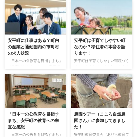
安平町に仕事はある？町内
安平町は子育てしやすい町
の産業と通勤圏内の市町村
なのか？移住者の本音を語
の求人状況
ります！
「日本一の公教育を目指すまち」
安平町は子育てしやすい環境づく
「子育てしやすいまち」 安平町
りに力を入れていると知った友人
のこうした取り組みによって移住
から、「どんなところが子育てし
を検討する方が増えていますが、
やすいの？」と聞かれる機会があ
住みたいと感じても働き口が少な
ります。 そうした会話の中で町
いのではと心配になる方はきっと
外の状況を聞くと、 「安平町で
多いでしょう。 子育てするうえ
の子育ては恵まれてるな～」 と
で魅力的な環境が整っていたとし
感じることが多々あって、この環
ても、仕事がないのであればなか
境は当たり前ではないのだと改め
「日本一の公教育を目指す
農園ツアー（こころ自然農
なか現役世代としては住む場所と
て感じさせられます。 安平町は
まち」安平町の教育への率
園さん）に参加してきまし
して考えにくいですからね。 こ
これから多くの移住者がやってく
直な感想
た！
の記事では、安平町への移住を考
る状況にあると思いますが、子育
えている方向けに、町内や通勤圏
て世代の移住者目線で安平町の子
「日本一の公教育を目指すまち」
安平町教育委員会（あびら教育プ