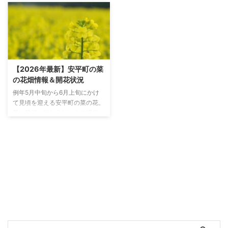
【2026年最新】安平町の菜
の花畑情報＆開花状況
例年5月中旬から6月上旬にかけ
て見頃を迎える安平町の菜の花。
菜の花畑は毎年作付けする場所が
変わるので、これまでに咲いてい
た場所とは異なるのでご注意くだ
さい。 ここでは、2026年の菜の
花畑を楽しむための最新情報をご
紹介していきます。 ※開花が進
むにつれて、徐々に2026年の情
報に更新していきます。参考のた
めに2024年・2025年の情報を一
部残しております。 2026年 安平
町菜の花畑一覧 2026年の菜の花
畑の位置が一覧で確認できる