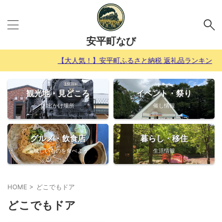
安平町なび
【大人気！】安平町ふるさと納税 返礼品ランキングＴＯＰ
観光地・見どころ
イベント・祭り
お出かけ場所
催し情報
グルメ・飲食店
暮らし・移住
美味しいものを食べよう
生活情報
HOME
>
どこでもドア
どこでもドア